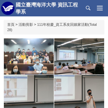
跳
國立臺灣海洋大學 資訊工程
到
學系
主
要
首頁
>
活動剪影
>
111年校慶_資工系友回娘家活動(Total
內
28)
容
區