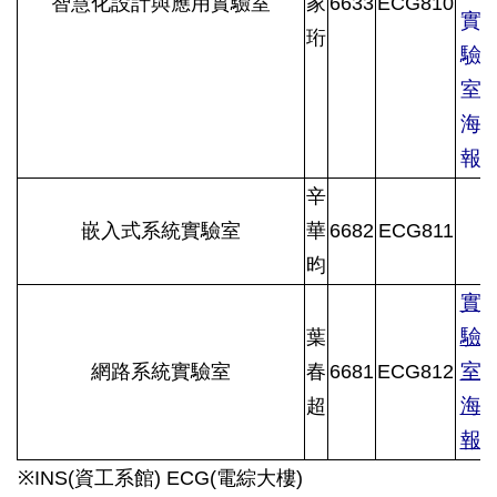
智慧化設計與應用實驗室
家
6633
ECG810
實
珩
驗
室
海
報
辛
嵌入式系統實驗室
華
6682
ECG811
昀
實
驗
葉
室
網路系統實驗室
春
6681
ECG812
海
超
報
※INS(資工系館) ECG(電綜大樓)