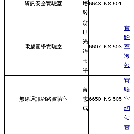
資訊安全實驗室
培
6643
INS 501
毅
翁
實
世
驗
光
室
電腦圖學實驗室
6607
INS 503
許
海
玉
報
平
實
驗
曾
室
無線通訊網路實驗室
志
6650
INS 505
網
成
站
實