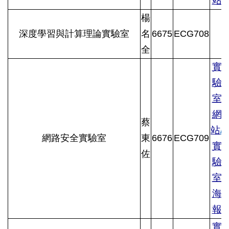
站
楊
深度學習與計算理論實驗室
名
6675
ECG708
全
實
驗
室
網
蔡
站
/
網路安全實驗室
東
6676
ECG709
實
佐
驗
室
海
報
實