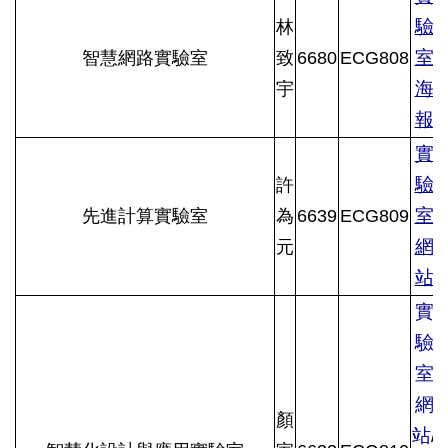
驗
林
室
智慧網路實驗室
致
6680
ECG808
海
宇
報
實
驗
許
室
先進計算實驗室
為
6639
ECG809
網
元
站
實
驗
室
網
顏
站
/