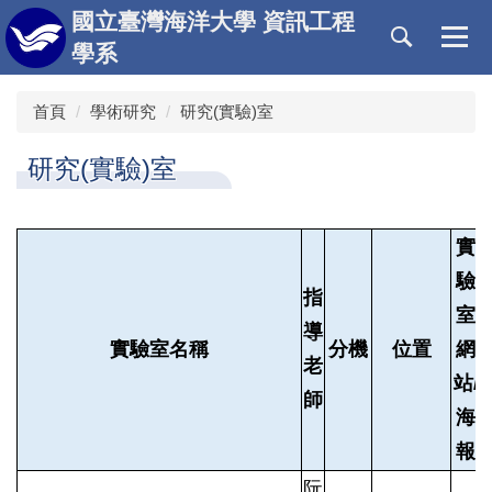
跳
國立臺灣海洋大學 資訊工程
到
學系
主
要
首頁
學術研究
研究(實驗)室
內
容
區
研究(實驗)室
實
驗
指
室
導
實驗室名稱
分機
位置
網
老
站/
師
海
報
阮