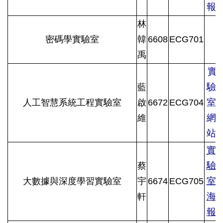
報
林
密碼學實驗室
韓
6608
ECG701
禹
實
驗
藍
室
人工智慧系統工程實驗室
啟
6672
ECG704
網
維
站
實
驗
蔡
室
大數據與深度學習實驗室
宇
6674
ECG705
海
軒
報