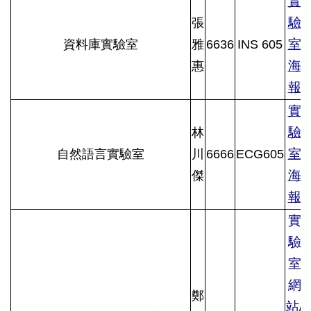
實
驗
張
室
資料庫實驗室
雅
6636
INS 605
海
惠
報
實
驗
林
室
自然語言實驗室
川
6666
ECG605
海
傑
報
實
驗
室
網
鄭
站
/