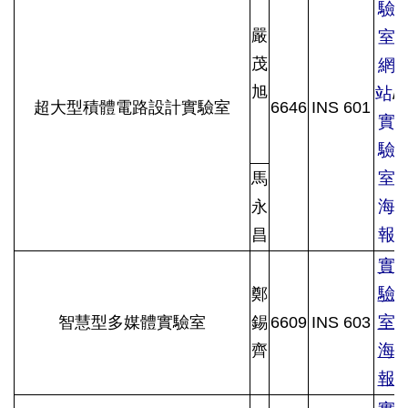
驗
嚴
室
茂
網
旭
站
/
超大型積體電路設計實驗室
6646
INS 601
實
驗
室
馬
海
永
報
昌
實
驗
鄭
室
智慧型多媒體實驗室
錫
6609
INS 603
海
齊
報