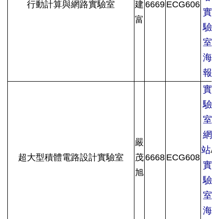
行動計算與網路實驗室
建
6669
ECG606
實
富
驗
室
海
報
實
驗
室
網
嚴
站
/
超大型積體電路設計實驗室
茂
6668
ECG608
實
旭
驗
室
海