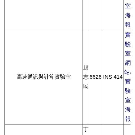
室
海
報
實
驗
室
網
趙
站
/
高速通訊與計算實驗室
志
6626
INS 414
實
民
驗
室
海
報
丁