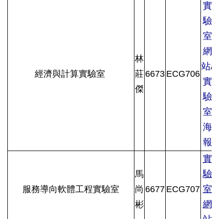
實
驗
室
網
林
站
/
經濟與計算實驗室
莊
6673
ECG706
實
傑
驗
室
海
報
實
驗
馬
室
服務導向軟體工程實驗室
尚
6677
ECG707
網
彬