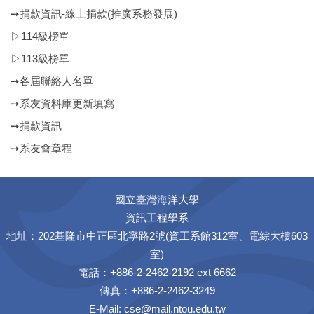
➙捐款資訊-線上捐款(推廣系務發展)
▷114級榜單
▷113級榜單
➙各屆聯絡人名單
➙系友資料庫更新填寫
➙捐款資訊
➙系友會章程
國立臺灣海洋大學
資訊工程學系
地址：202基隆市中正區北寧路2號(資工系館312室、電綜大樓603
室)
電話：+886-2-2462-2192 ext 6662
傳真：+886-2-2462-3249
E-Mail:
cse@mail.ntou.edu.tw