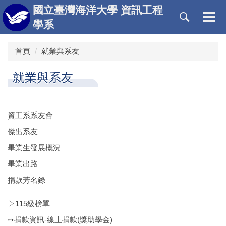
跳
國立臺灣海洋大學 資訊工程
到
學系
主
要
首頁
就業與系友
內
容
區
就業與系友
資工系系友會
傑出系友
畢業生發展概況
畢業出路
捐款芳名錄
▷115級榜單
➙捐款資訊-線上捐款(獎助學金)