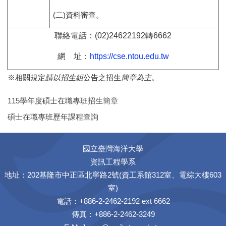
(二)資料審查。
聯絡電話：(02)24622192轉6662
網 址：
https://cse.ntou.edu.tw
※相關規定
請以招生組
公告之招生
簡章為主
。
115學年度碩士在職專班招生簡章
碩士在職專班歷年課程查詢
國立臺灣海洋大學
資訊工程學系
地址：202基隆市中正區北寧路2號(資工系館312室、電綜大樓603
室)
電話：+886-2-2462-2192 ext 6662
傳真：+886-2-2462-3249