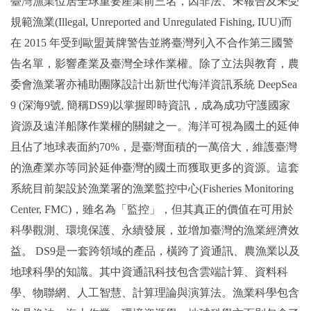
臺灣漁業位居全球重要產業前三名，因非法、未報告及未受
規範漁業(Illegal, Unreported and Unregulated Fishing, IUU)而
在 2015 年受到歐盟黃牌警告並將臺灣列入不合作第三國警
告名單，影響產業及臺灣全球作業權。除了立法與教育，農
委會漁業署亦補助團隊設計出新世代海洋資訊系統 DeepSea
9 (深海9號, 簡稱DS9)以掌握即時資訊，成為成功守護國家
資源及遠洋船隊作業權的關鍵之一。海洋可視為國土的延伸
且佔了地球表面約70%，是臺灣面積的一萬倍大，維護臺灣
的漁產業亦等同於延伸臺灣的國土而獲取更多的資源。這套
系統目前架設於漁業署的漁業監控中心(Fisheries Monitoring
Center, FMC)，雖名為「監控」，但其真正的價值在可用於
科學觀測、環境保護、永續發展，並增加臺灣的漁業經濟效
益。 DS9是一套跨領域的產品，橫跨了資通訊、農漁業以及
地球科學的知識。其中資通訊科技包含雲端計算、資料科
學、物聯網、人工智慧、計算理論與演算法。漁業科學包含