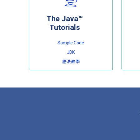
The Java™
Tutorials
Sample Code
JDK
語法教學