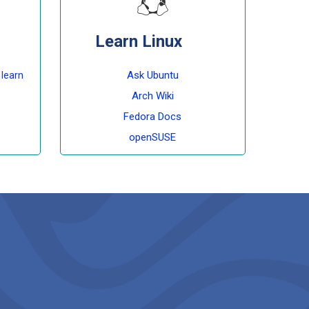
Learn Linux
Ask Ubuntu
 learn
Arch Wiki
Fedora Docs
openSUSE
)