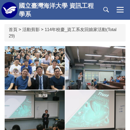
跳
國立臺灣海洋大學 資訊工程
到
學系
主
要
首頁
>
活動剪影
>
114年校慶_資工系友回娘家活動(Total
內
29)
容
區