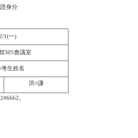
證身分
2/1(
一)
館305會議室
/考生姓名
洪
○
謙
#6662。