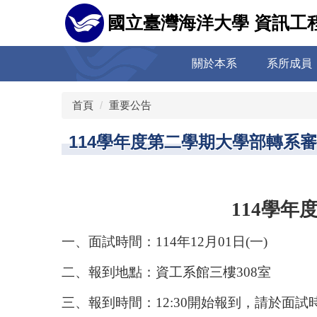
跳
國立臺灣海洋大學 資訊工
到
主
要
關於本系
系所成員
內
容
區
首頁
重要公告
114學年度第二學期大學部轉系
114
學年
一、面試時間：114年12月01日(一)
二、報到地點：資工系館三樓308室
三、報到時間：12:30開始報到，請於面試