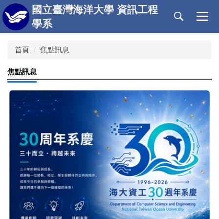
跳
國立臺灣海洋大學 資訊工程
到
學系
主
要
首頁
焦點訊息
內
容
區
焦點訊息