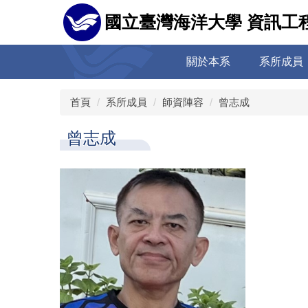
跳
國立臺灣海洋大學 資訊工
到
主
要
關於本系
系所成員
內
容
區
首頁
系所成員
師資陣容
曾志成
曾志成