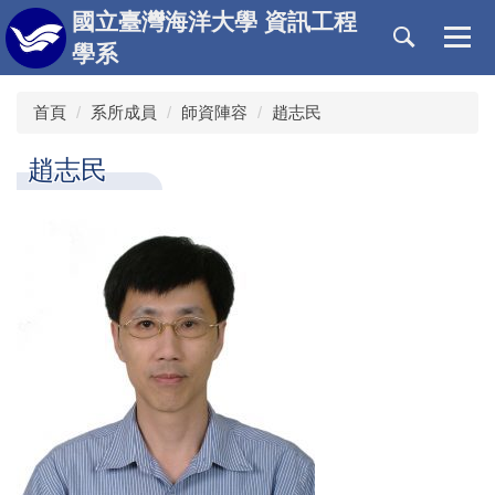
跳
國立臺灣海洋大學 資訊工程
到
學系
主
要
首頁
系所成員
師資陣容
趙志民
內
容
區
趙志民