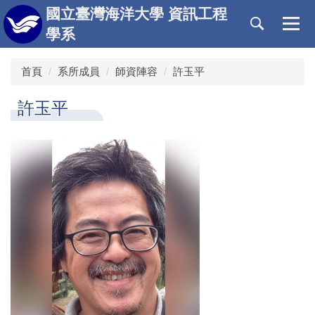
跳
國立臺灣海洋大學 資訊工程
到
學系
主
要
首頁
系所成員
師資陣容
許玉平
內
容
區
許玉平