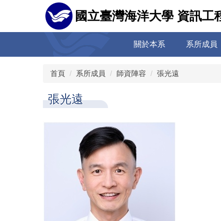
跳
國立臺灣海洋大學 資訊工
到
主
要
關於本系
系所成員
內
容
區
首頁
系所成員
師資陣容
張光遠
張光遠