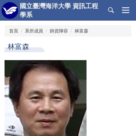
跳
國立臺灣海洋大學 資訊工程
到
學系
主
要
首頁
系所成員
師資陣容
林富森
內
容
區
林富森