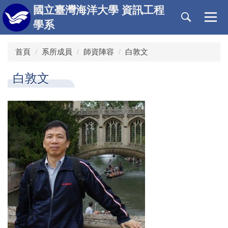
跳
國立臺灣海洋大學 資訊工程
到
學系
主
要
首頁
系所成員
師資陣容
白敦文
內
容
區
白敦文