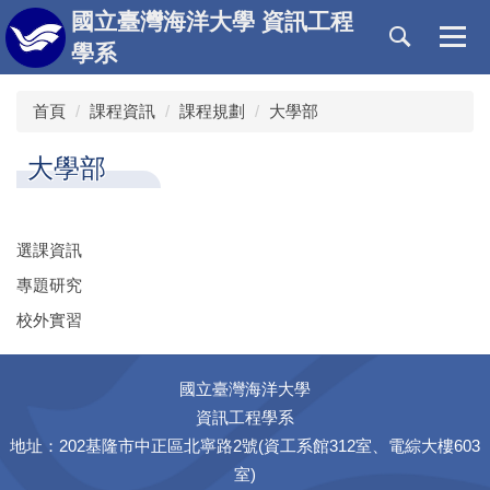
跳
國立臺灣海洋大學 資訊工程
到
學系
主
要
首頁
課程資訊
課程規劃
大學部
內
容
區
大學部
選課資訊
專題研究
校外實習
國立臺灣海洋大學
資訊工程學系
地址：202基隆市中正區北寧路2號(資工系館312室、電綜大樓603
室)