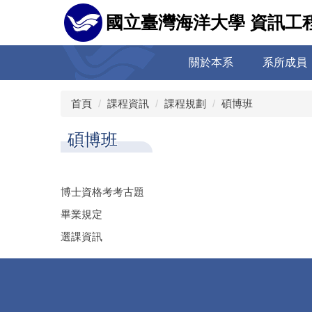
跳
國立臺灣海洋大學 資訊工
到
主
要
關於本系
系所成員
內
容
區
首頁
課程資訊
課程規劃
碩博班
碩博班
博士資格考考古題
畢業規定
選課資訊