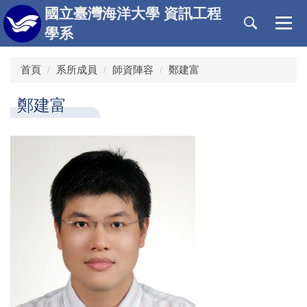
跳
國立臺灣海洋大學 資訊工程
到
學系
主
要
首頁
系所成員
師資陣容
鄭建富
內
容
區
鄭建富